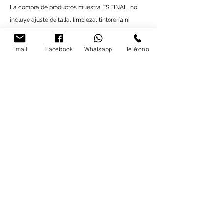
La compra de productos muestra ES FINAL, no
incluye ajuste de talla, limpieza, tintorería ni
arreglo de desperfectos.
NO cuentan con posibilidad de devolución o
Email
Facebook
Whatsapp
Teléfono
cancelación en ningún caso.
Para productos a medida y servicio Tailor made:
Pedidos cancelados dentro del periodo previo a la
fecha de inicio de producción establecida en su
orden de compra serán aceptados para un
reembolso completo.
Los pedidos que después de que la confección
haya iniciado soliciten ser cancelados, pueden
proceder a cancelación, sin embargo, la
devolución solamente cubrirá el 50% del valor del
artículo, cuotas adicionales por alteraciones,
modificaciones y paquetería no serán
reembolsables.
Productos A medida y Tailor made que ya han
sido enviados, no podrán ser cancelados,
devueltos ni reembolsados.