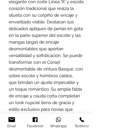
elegante con corte Línea "A" y escote
corazón tradicional que realza la
silueta con su corpiño de encaje y
envarillado visible. Destacan sus
delicados apliques de perlas en gota
en la parte superior del escote y las
mangas largas de encaje
desmontables que aportan
versatilidad y sofisticación. Se puede
transformar con el Corset
desmontable de cintura Basqué, con
sobre escote y hombros caídos,
que brindan un ajuste impecable y
un toque romántico. Su amplia falda
de encaje y cauda corta completan
un look nupcial lleno de gracia y
estilo exclusivo para novias que
buscan calidad y detalle en cada
puntada. En Renekim Brides, nos
Email
Facebook
Whatsapp
Teléfono
comprometemos a ofrecer piezas