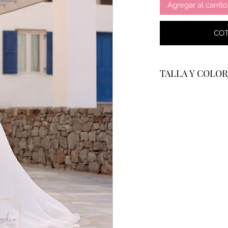
Agregar al carrito
COT
TALLA Y COLOR
Se confecciona a m
garantizar un tallaj
formulario de medi
Todos los vestidos 
mostrado en fotogr
blanco marfil y ch