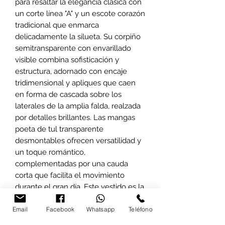
para resaltar la elegancia clásica con
un corte línea "A" y un escote corazón
tradicional que enmarca
delicadamente la silueta. Su corpiño
semitransparente con envarillado
visible combina sofisticación y
estructura, adornado con encaje
tridimensional y apliques que caen
en forma de cascada sobre los
laterales de la amplia falda, realzada
por detalles brillantes. Las mangas
poeta de tul transparente
desmontables ofrecen versatilidad y
un toque romántico,
complementadas por una cauda
corta que facilita el movimiento
durante el gran día. Este vestido es la
opción ideal para novias que buscan
Email
Facebook
Whatsapp
Teléfono
una mezcla perfecta entre tradición y
modernidad, destacando el