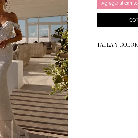
Agregar al carrito
COT
TALLA Y COLOR
Se confecciona a m
garantizar un tallaj
formulario de medi
Todos los vestidos 
mostrado en fotogr
blanco marfil y ch