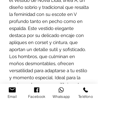
el Vestido de Novia Lidia, línea A, un 
diseño sobrio y tradicional que resalta 
la feminidad con su escote en V 
profundo tanto en pecho como en 
espalda. Este vestido elegante 
destaca por su delicado encaje con 
apliques en corset y cintura, que 
aportan un detalle sutil y sofisticado. 
Los hombros, que culminan en 
moños desmontables, ofrecen 
versatilidad para adaptarse a tu estilo 
y momento especial. Ideal para la 
novia que busca un equilibrio entre 
clásico y moderno, Lidia encarna la 
Email
Facebook
Whatsapp
Teléfono
esencia de la ceremonia con 
autenticidad y encanto. Descubre en 
Renekim Brides el vestido que hará 
de tu gran día una experiencia 
inolvidable.