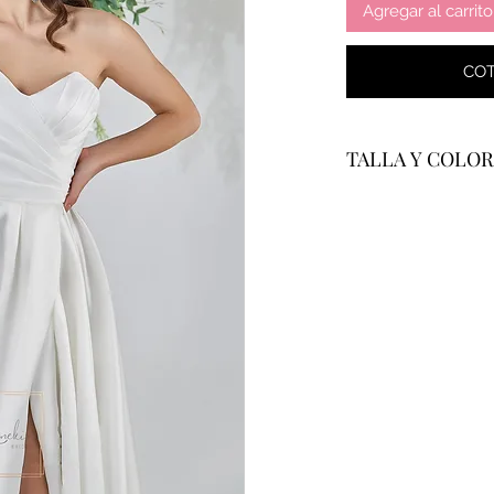
Agregar al carrito
COT
TALLA Y COLOR
Se confecciona a m
garantizar un tallaj
formulario de medi
Todos los vestidos 
mostrado en fotogr
blanco marfil y ch