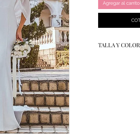
Agregar al carrito
COT
TALLA Y COLOR
Se confecciona a me
tabla de medidas par
Los vestidos estan 
mostrado en fotogra
pregunta por su dis