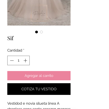
Sif
Cantidad
*
Agregar al carrito
COTIZA TU VESTIDO
Vestidod e novia silueta linea A
strapless cone scote corazon mangas